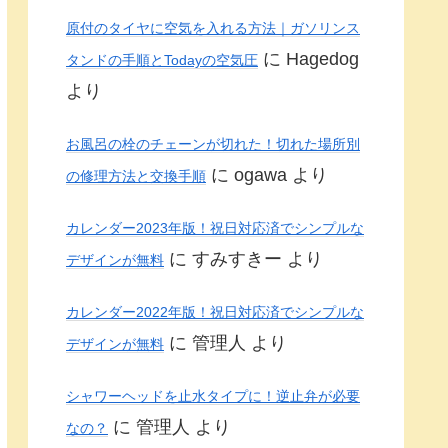
原付のタイヤに空気を入れる方法｜ガソリンス
に
Hagedog
タンドの手順とTodayの空気圧
より
お風呂の栓のチェーンが切れた！切れた場所別
に
ogawa
より
の修理方法と交換手順
カレンダー2023年版！祝日対応済でシンプルな
に
すみすきー
より
デザインが無料
カレンダー2022年版！祝日対応済でシンプルな
に
管理人
より
デザインが無料
シャワーヘッドを止水タイプに！逆止弁が必要
に
管理人
より
なの？