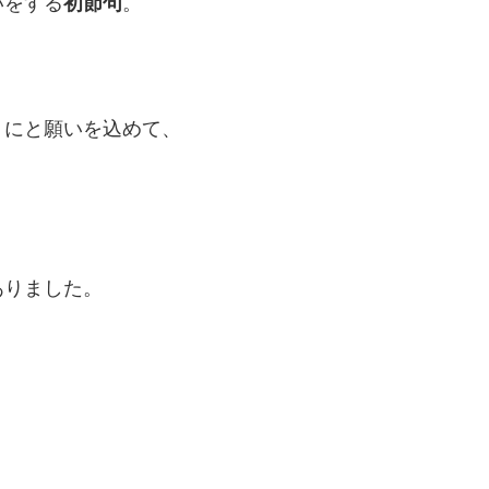
いをする
初節句
。
うにと願いを込めて、
ありました。
？