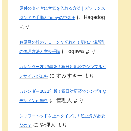
原付のタイヤに空気を入れる方法｜ガソリンス
に
Hagedog
タンドの手順とTodayの空気圧
より
お風呂の栓のチェーンが切れた！切れた場所別
に
ogawa
より
の修理方法と交換手順
カレンダー2023年版！祝日対応済でシンプルな
に
すみすきー
より
デザインが無料
カレンダー2022年版！祝日対応済でシンプルな
に
管理人
より
デザインが無料
シャワーヘッドを止水タイプに！逆止弁が必要
に
管理人
より
なの？