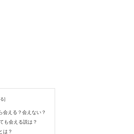
ら会える？会えない？
ても会える説は？
とは？