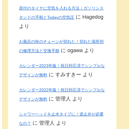
原付のタイヤに空気を入れる方法｜ガソリンス
に
Hagedog
タンドの手順とTodayの空気圧
より
お風呂の栓のチェーンが切れた！切れた場所別
に
ogawa
より
の修理方法と交換手順
カレンダー2023年版！祝日対応済でシンプルな
に
すみすきー
より
デザインが無料
カレンダー2022年版！祝日対応済でシンプルな
に
管理人
より
デザインが無料
シャワーヘッドを止水タイプに！逆止弁が必要
に
管理人
より
なの？