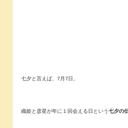
七夕と言えば、7月7日。
織姫と彦星が年に１回会える日という
七夕の