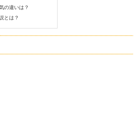
気の違いは？
説とは？
？