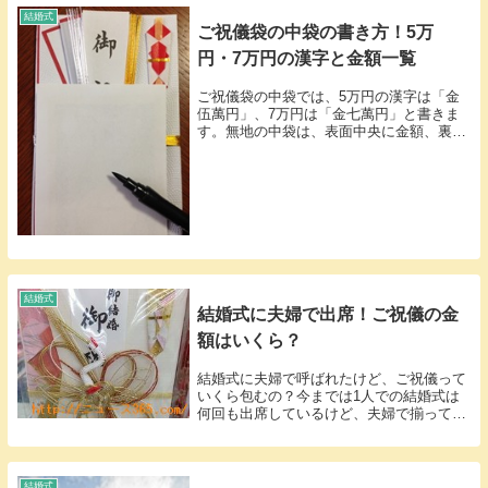
ラと書けちゃう...
結婚式
ご祝儀袋の中袋の書き方！5万
円・7万円の漢字と金額一覧
ご祝儀袋の中袋では、5万円の漢字は「金
伍萬円」、7万円は「金七萬円」と書きま
す。無地の中袋は、表面中央に金額、裏面
左下に住所と氏名を記入します。金額欄や
住所欄が印刷されている場合は、商品の記
入見本と指定された形式を優先してくださ
い。ご祝儀の...
結婚式
結婚式に夫婦で出席！ご祝儀の金
額はいくら？
結婚式に夫婦で呼ばれたけど、ご祝儀って
いくら包むの？今までは1人での結婚式は
何回も出席しているけど、夫婦で揃って結
婚式に出席するのが初めてという人も多い
かと思いますそこで、今回は結婚式に夫婦
で出席する時のご祝儀の金額についてリサ
ーチをしまし...
結婚式