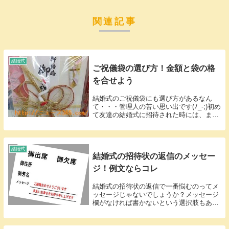
関連記事
結婚式
ご祝儀袋の選び方！金額と袋の格
を合せよう
結婚式のご祝儀袋にも選び方があるなん
て・・・管理人の苦い思い出です(ﾉ_-;)初め
て友達の結婚式に招待された時には、まさ
かご祝儀袋の選び方があるなんて知らず
に、一番豪華そうなご祝儀袋を選んで買っ
てきたことがありました。確か鶴が造形さ
れていた...
結婚式
結婚式の招待状の返信のメッセー
ジ！例文ならコレ
結婚式の招待状の返信で一番悩むのってメ
ッセージじゃないでしょうか？メッセージ
欄がなければ書かないという選択肢もあり
ですが、メッセージ欄がある場合には書か
ないのはちょっと寂しい感じがしますよ
ね。親しい友人の結婚式であれば、スラス