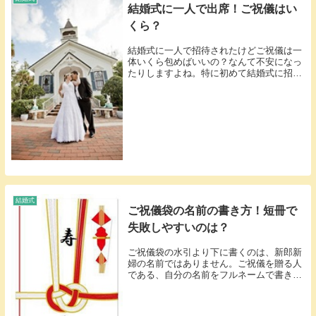
結婚式に一人で出席！ご祝儀はい
くら？
結婚式に一人で招待されたけどご祝儀は一
体いくら包めばいいの？なんて不安になっ
たりしますよね。特に初めて結婚式に招待
されたのであればなおさらと思います。し
かし、安心してください。^^結婚式のご祝
儀は、相場という物があります。相場とは
他の多くの...
結婚式
ご祝儀袋の名前の書き方！短冊で
失敗しやすいのは？
ご祝儀袋の水引より下に書くのは、新郎新
婦の名前ではありません。ご祝儀を贈る人
である、自分の名前をフルネームで書きま
す。短冊が付いている場合も基本は同じで
す。ただし、短冊だけを外して書くと、袋
へ戻したときに名前が水引へ重なることが