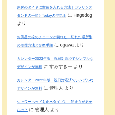
原付のタイヤに空気を入れる方法｜ガソリンス
に
Hagedog
タンドの手順とTodayの空気圧
より
お風呂の栓のチェーンが切れた！切れた場所別
に
ogawa
より
の修理方法と交換手順
カレンダー2023年版！祝日対応済でシンプルな
に
すみすきー
より
デザインが無料
カレンダー2022年版！祝日対応済でシンプルな
に
管理人
より
デザインが無料
シャワーヘッドを止水タイプに！逆止弁が必要
に
管理人
より
なの？