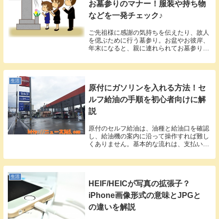
お墓参りのマナー！服装や持ち物
などを一発チェック♪
ご先祖様に感謝の気持ちを伝えたり、故人
を偲ぶために行う墓参り。お盆やお彼岸、
年末になると、親に連れられてお墓参りに
行っていたのを良く覚えています。親とな
った今では、お正月やお盆に帰省したとき
には、わが子を連れて墓参りをしていま
す。子供の頃は...
生活
原付にガソリンを入れる方法！セ
ルフ給油の手順を初心者向けに解
説
原付のセルフ給油は、油種と給油口を確認
し、給油機の案内に沿って操作すれば難し
くありません。基本的な流れは、支払い方
法・油種・給油量を選び、静電気を除去し
てから給油し、最後にキャップや鍵を確認
するだけです。 原付へガソリンを入れる基
本手順 原...
生活
HEIF/HEICが写真の拡張子？
iPhone画像形式の意味とJPGと
の違いを解説