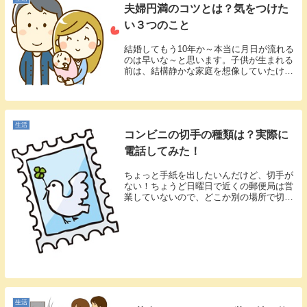
夫婦円満のコツとは？気をつけた
い３つのこと
結婚してもう10年か～本当に月日が流れる
のは早いな～と思います。子供が生まれる
前は、結構静かな家庭を想像していたけ
ど、女の子２人の子供のおしゃべりのおか
げでとても賑やかな家庭になっている今日
この頃です。それはさておき、管理人の夫
婦は新婚当初...
生活
コンビニの切手の種類は？実際に
電話してみた！
ちょっと手紙を出したいんだけど、切手が
ない！ちょうど日曜日で近くの郵便局は営
業していないので、どこか別の場所で切手
が売っていないかな？と調べていたら…な
んと、コンビニで切手を売っているという
情報を発見。私はコンビニで切手が売って
いるというの...
生活