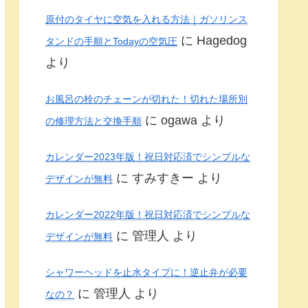
原付のタイヤに空気を入れる方法｜ガソリンス
に
Hagedog
タンドの手順とTodayの空気圧
より
お風呂の栓のチェーンが切れた！切れた場所別
に
ogawa
より
の修理方法と交換手順
カレンダー2023年版！祝日対応済でシンプルな
に
すみすきー
より
デザインが無料
カレンダー2022年版！祝日対応済でシンプルな
に
管理人
より
デザインが無料
シャワーヘッドを止水タイプに！逆止弁が必要
に
管理人
より
なの？