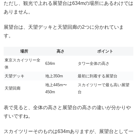
ただし、観光で上れる展望台は634mの場所にあるわけでは
ありません。
展望台は、天望デッキと天望回廊の2つに分かれていま
す。
場所
高さ
ポイント
東京スカイツリー全
634m
タワー全体の高さ
体
天望デッキ
地上350m
最初に到着する展望台
地上445m〜
スカイツリーで最も高い展望
天望回廊
450m
台
表で見ると、全体の高さと展望台の高さの違いが分かりや
すいですね。
スカイツリーそのものは634mありますが、展望台として一