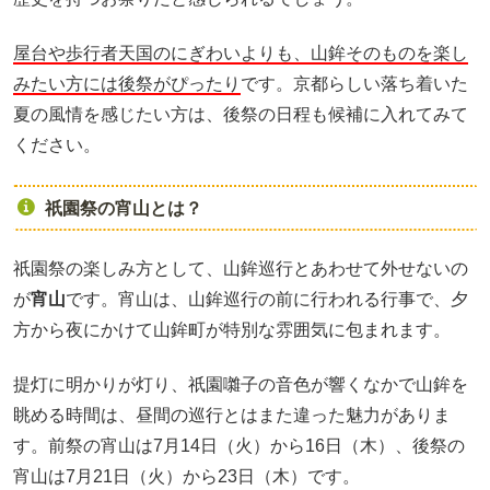
屋台や歩行者天国のにぎわいよりも、山鉾そのものを楽し
みたい方には後祭がぴったり
です。京都らしい落ち着いた
夏の風情を感じたい方は、後祭の日程も候補に入れてみて
ください。
祇園祭の宵山とは？
祇園祭の楽しみ方として、山鉾巡行とあわせて外せないの
が
宵山
です。宵山は、山鉾巡行の前に行われる行事で、夕
方から夜にかけて山鉾町が特別な雰囲気に包まれます。
提灯に明かりが灯り、祇園囃子の音色が響くなかで山鉾を
眺める時間は、昼間の巡行とはまた違った魅力がありま
す。前祭の宵山は7月14日（火）から16日（木）、後祭の
宵山は7月21日（火）から23日（木）です。