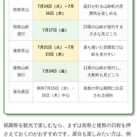
7月14日（火）～7月
提灯が灯る山鉾町の雰
前祭宵山
16日（木）
囲気を楽しめる
前祭山鉾
23基の山鉾が巡行する
7月17日（金）
巡行
大きな見どころ
7月21日（火）～7月
落ち着いた雰囲気で山
後祭宵山
23日（木）
鉾を見やすい
後祭山鉾
11基の山鉾が巡行し、
7月24日（金）
巡行
大船鉾も見どころ
例年7月15日（水）・
前祭の宵山期間に出店
屋台露店
16日（木）中心
される傾向
祇園祭を観光で楽しむなら、まずは前祭と後祭の日程を押
さえておくのがおすすめです。屋台も楽しみたい方は、例