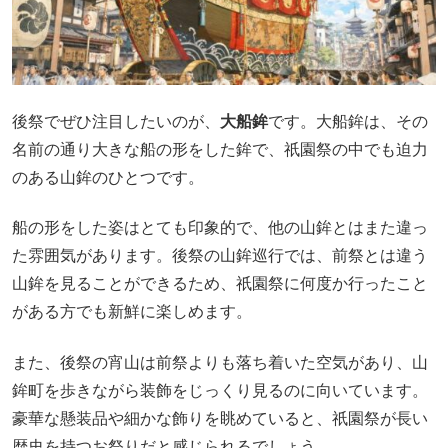
後祭でぜひ注目したいのが、
大船鉾
です。大船鉾は、その
名前の通り大きな船の形をした鉾で、祇園祭の中でも迫力
のある山鉾のひとつです。
船の形をした姿はとても印象的で、他の山鉾とはまた違っ
た雰囲気があります。後祭の山鉾巡行では、前祭とは違う
山鉾を見ることができるため、祇園祭に何度か行ったこと
がある方でも新鮮に楽しめます。
また、後祭の宵山は前祭よりも落ち着いた空気があり、山
鉾町を歩きながら装飾をじっくり見るのに向いています。
豪華な懸装品や細かな飾りを眺めていると、祇園祭が長い
歴史を持つお祭りだと感じられるでしょう。