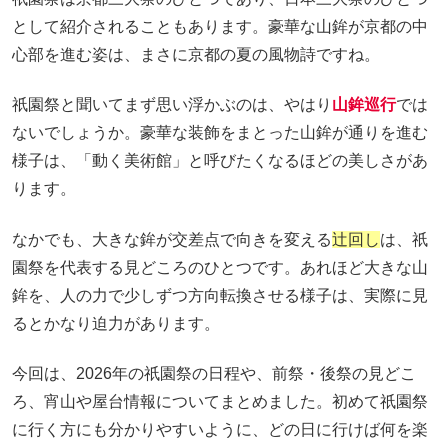
として紹介されることもあります。豪華な山鉾が京都の中
心部を進む姿は、まさに京都の夏の風物詩ですね。
祇園祭と聞いてまず思い浮かぶのは、やはり
山鉾巡行
では
ないでしょうか。豪華な装飾をまとった山鉾が通りを進む
様子は、「動く美術館」と呼びたくなるほどの美しさがあ
ります。
なかでも、大きな鉾が交差点で向きを変える
辻回し
は、祇
園祭を代表する見どころのひとつです。あれほど大きな山
鉾を、人の力で少しずつ方向転換させる様子は、実際に見
るとかなり迫力があります。
今回は、2026年の祇園祭の日程や、前祭・後祭の見どこ
ろ、宵山や屋台情報についてまとめました。初めて祇園祭
に行く方にも分かりやすいように、どの日に行けば何を楽