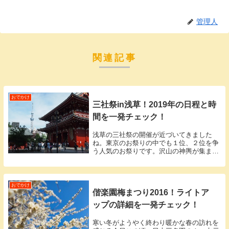
管理人
関連記事
おでかけ
三社祭in浅草！2019年の日程と時
間を一発チェック！
浅草の三社祭の開催が近づいてきました
ね。東京のお祭りの中でも１位、２位を争
う人気のお祭りです。沢山の神輿が集まる
光景はまさに圧巻の一言。浅草の三社祭
は、開催される3日間で約150万人の人出が
見込まれ、かなりの盛り上がりを見せるこ
とで有名なお...
おでかけ
偕楽園梅まつり2016！ライトア
ップの詳細を一発チェック！
寒い冬がようやく終わり暖かな春の訪れを