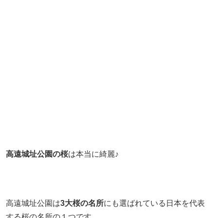
高遠城址公園の桜
は本当に綺麗♪
高遠城址公園は
3大桜の名所
にも選ばれている日本を代表
する桜の名所の１つです。