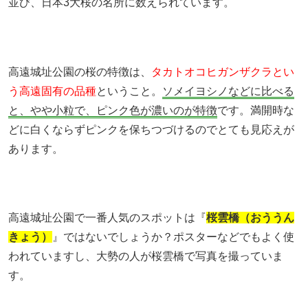
並び、日本3大桜の名所に数えられています。
高遠城址公園の桜の特徴は、
タカトオコヒガンザクラとい
う高遠固有の品種
ということ。
ソメイヨシノなどに比べる
と、やや小粒で、ピンク色が濃いのが特徴
です。満開時な
どに白くならずピンクを保ちつづけるのでとても見応えが
あります。
高遠城址公園で一番人気のスポットは『
桜雲橋（おううん
きょう）
』ではないでしょうか？ポスターなどでもよく使
われていますし、大勢の人が桜雲橋で写真を撮っていま
す。