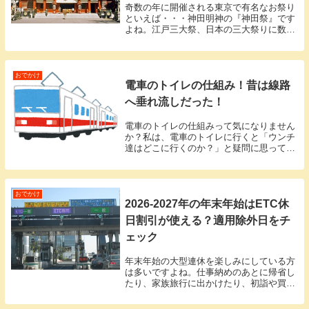
奇数の年に開催される東京で有名なお祭り
といえば・・・神田明神の『神田祭』です
よね。江戸三大祭、日本の三大祭りに数え
られるほどの有名なお祭りですし、開催が
2年に1度ということもあり開催の年には本
当に多くの人が訪れて、盛り上がり方も半
端ありませ...
おでかけ
電車のトイレの仕組み！昔は線路
へ垂れ流しだった！
電車のトイレの仕組みって気になりません
か？私は、電車のトイレに行くと「ウンチ
達はどこに行くのか？」と疑問に思ってい
ました。移動する電車では下水のパイプな
どはありませんので、どこかに貯めている
のか？もしかしてそのまま外に垂れ流して
いるのか…な...
おでかけ
2026-2027年の年末年始はETC休
日割引が使える？適用除外日をチ
ェック
年末年始の大型連休を楽しみにしている方
は多いですよね。仕事納めのあとに帰省し
たり、家族旅行に出かけたり、初詣や買い
物に行ったりと、高速道路を利用する機会
も増えやすい時期です。そんなときに気に