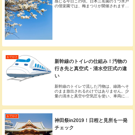
感じる今日この頃。日本三名園の１つ水戸
の偕楽園では、梅まつりが開催されます。
梅の花を見るのは、桜とは違った趣があっ
てとてもいいものです^^偕楽園の梅まつり
は有名なお祭りなのでご存じの方も多いか
もしれませ...
おでかけ
新幹線のトイレの仕組み！汚物の
行き先と真空式・清水空圧式の違
い
新幹線のトイレで流した汚物は、線路へそ
のまま放出されるわけではありません。少
量の清水と真空や空気圧を使い、車両に搭
載された汚物タンクへ送られます。家庭用
トイレとは違い、限られた水と車内スペー
スで処理できるように設計されているのが
特徴です。 ...
おでかけ
神田祭in2019！日程と見所を一発
チェック