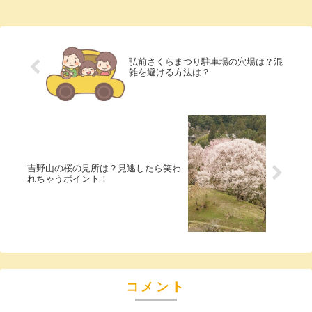
なるのが、ETC休日割引ではないでしょう
か。高速道...
弘前さくらまつり駐車場の穴場は？混
雑を避ける方法は？
吉野山の桜の見所は？見逃したら笑わ
れちゃうポイント！
コメント