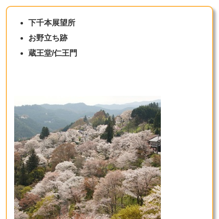
下千本展望所
お野立ち跡
蔵王堂/仁王門