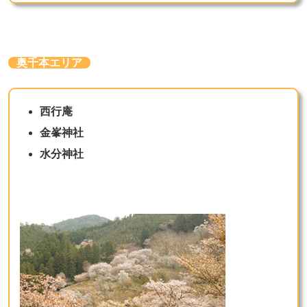
奥千本エリア
西行庵
金峯神社
水分神社