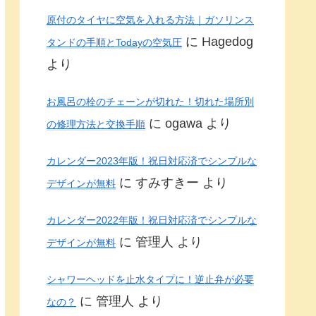
原付のタイヤに空気を入れる方法｜ガソリンス
に
Hagedog
タンドの手順とTodayの空気圧
より
お風呂の栓のチェーンが切れた！切れた場所別
に
ogawa
より
の修理方法と交換手順
カレンダー2023年版！祝日対応済でシンプルな
に
すみすきー
より
デザインが無料
カレンダー2022年版！祝日対応済でシンプルな
に
管理人
より
デザインが無料
シャワーヘッドを止水タイプに！逆止弁が必要
に
管理人
より
なの？