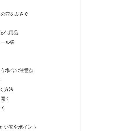
ーの穴をふさぐ
る代用品
ニール袋
使う場合の注意点
法
く方法
を開く
抜く
る
たい安全ポイント