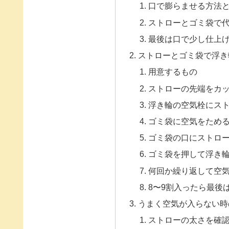
口で膨らませる方法
ストローとゴミ袋で
最後は口で少し仕上
ストローとゴミ袋で浮き
用意するもの
ストローの先端をカ
浮き輪の空気栓にス
ゴミ袋に空気をため
ゴミ袋の口にストロ
ゴミ袋を押して浮き
何回か繰り返して空
8〜9割入ったら最後
うまく空気が入らない時
ストローの太さを確