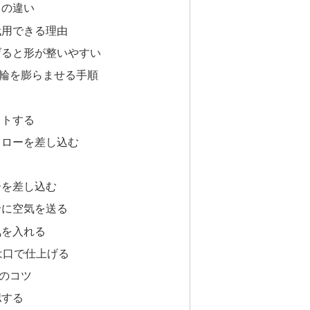
との違い
代用できる理由
げると形が整いやすい
輪を膨らませる手順
ットする
トローを差し込む
る
ーを差し込む
輪に空気を送る
気を入れる
は口で仕上げる
のコツ
認する