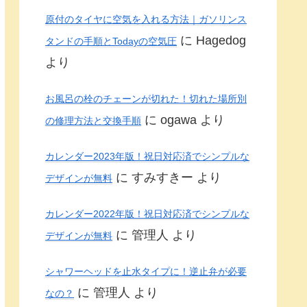
原付のタイヤに空気を入れる方法｜ガソリンス
に
Hagedog
タンドの手順とTodayの空気圧
より
お風呂の栓のチェーンが切れた！切れた場所別
に
ogawa
より
の修理方法と交換手順
カレンダー2023年版！祝日対応済でシンプルな
に
すみすきー
より
デザインが無料
カレンダー2022年版！祝日対応済でシンプルな
に
管理人
より
デザインが無料
シャワーヘッドを止水タイプに！逆止弁が必要
に
管理人
より
なの？