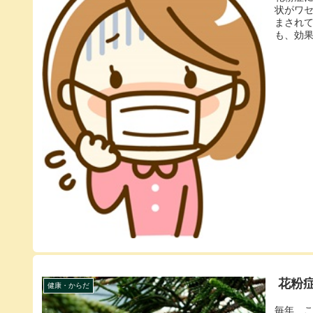
状がワ
まされ
も、効果
花粉
健康・からだ
毎年、