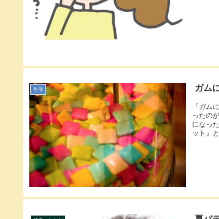
ガム
生活
「ガム
ったの
になっ
ット』と