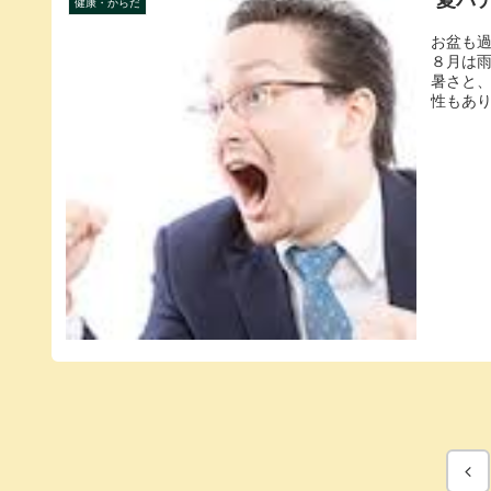
夏バ
健康・からだ
お盆も
８月は
暑さと
性もあり
前