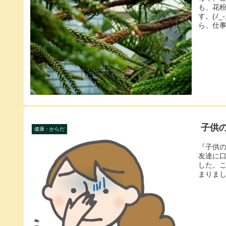
も、花
す。(ﾉ
ら、仕事
子供
健康・からだ
『子供
友達に
した。
まりまし