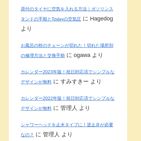
原付のタイヤに空気を入れる方法｜ガソリンス
に
Hagedog
タンドの手順とTodayの空気圧
より
お風呂の栓のチェーンが切れた！切れた場所別
に
ogawa
より
の修理方法と交換手順
カレンダー2023年版！祝日対応済でシンプルな
に
すみすきー
より
デザインが無料
カレンダー2022年版！祝日対応済でシンプルな
に
管理人
より
デザインが無料
シャワーヘッドを止水タイプに！逆止弁が必要
に
管理人
より
なの？