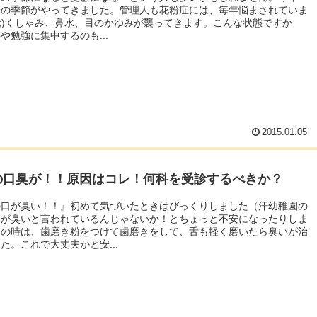
粉の季節がやってきました。管理人も花粉症には、毎年悩まされていま
_-;)くしゃみ、鼻水、目のかゆみが襲ってきます。こんな状態ですか
や勉強に集中するのも...
2015.01.05
の口臭が！！原因はコレ！何科を受診するべきか？
の口が臭い！！』初めて気づいたときはびっくりしました（汗幼稚園の
口が臭いと言われているんじゃないか！とちょっと不安になったりしま
この時は、歯磨き粉をつけて歯磨きをして、舌も軽く磨いたら臭いが治
た。これで大丈夫かと安...