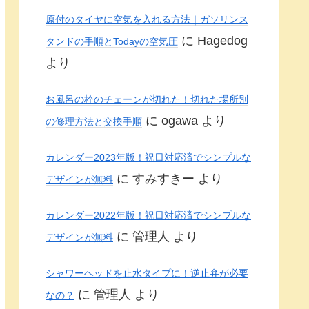
原付のタイヤに空気を入れる方法｜ガソリンス
に
Hagedog
タンドの手順とTodayの空気圧
より
お風呂の栓のチェーンが切れた！切れた場所別
に
ogawa
より
の修理方法と交換手順
カレンダー2023年版！祝日対応済でシンプルな
に
すみすきー
より
デザインが無料
カレンダー2022年版！祝日対応済でシンプルな
に
管理人
より
デザインが無料
シャワーヘッドを止水タイプに！逆止弁が必要
に
管理人
より
なの？